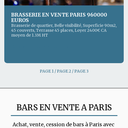
BRASSERIE EN VENTE PARIS 960000
EUROS
Brasserie de quartier, Belle visibilité, Superficie 90m2,
45 couverts, Terrasse 45 places, Loyer 2400€ CA
moyen de 1.3M HT
Détails de ce commerce CHR
PAGE 1 / PAGE 2 / PAGE 3
BARS EN VENTE A PARIS
Achat, vente, cession de bars à Paris avec 