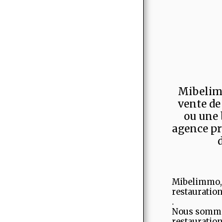
Mibelimm
vente de
ou une 
agence pr
Mibelimmo, l
restauration
.
Nous sommes
restauration