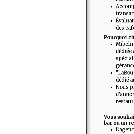
Accomp
transa
Évaluat
des caf
Pourquoi c
Mibeli
dédiée 
spéciali
gérance
"LaBour
dédié a
Nous pr
d'annon
restaur
Vous souhai
bar ou un r
L'agen