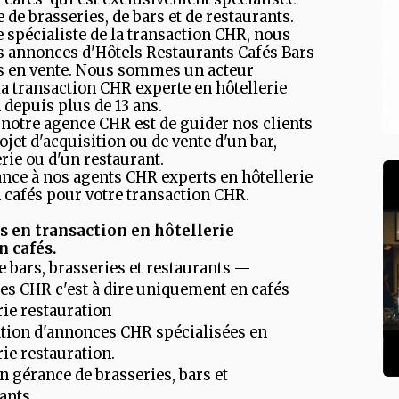
e de brasseries, de bars et de restaurants.
e spécialiste de la transaction CHR, nous
s annonces d'Hôtels Restaurants Cafés Bars
es en vente. Nous sommes un acteur
a transaction CHR experte en hôtellerie
 depuis plus de 13 ans.
e notre agence CHR est de guider nos clients
ojet d'acquisition ou de vente d'un bar,
rie ou d'un restaurant.
ance à nos agents CHR experts en hôtellerie
 cafés pour votre transaction CHR.
s en transaction en hôtellerie
n cafés.
e bars, brasseries et restaurants —
s CHR c'est à dire uniquement en cafés
rie restauration
tion d'annonces CHR spécialisées en
rie restauration.
n gérance de brasseries, bars et
ants.