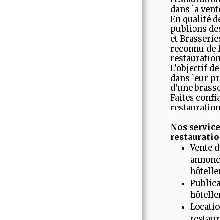
dans la vent
En qualité d
publions de
et Brasseri
reconnu de l
restauration
L'objectif d
dans leur pr
d'une brasse
Faites confi
restauration
Nos service
restauratio
Vente d
annonce
hôtelle
Publica
hôtelle
Locatio
restaur