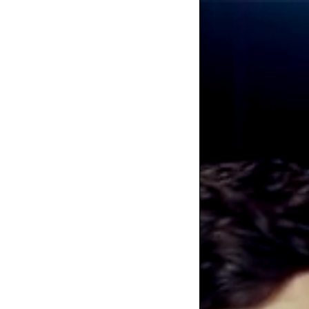
BRASSERIES ET BARS EN VENTE A
PARIS
BARS EN VENTE A PARIS
RESTAURANTS ET BISTROTS EN
VENTE A PARIS
BRASSERIES ET BARS EN VENTE EN
ILE DE FRANCE (78/91/92/93/94/95)
RESTAURANTS ET BISTROTS EN
VENTE EN ILE DE FRANCE
(78/91/92/93/94/95)
BRASSERIES RESTAURANTS ET BARS
EN VENTE AUTRES DEPARTEMENTS
RECHERCHE D'ÉTABLISSEMENTS
CHR PAR PRIX ET RÉGION