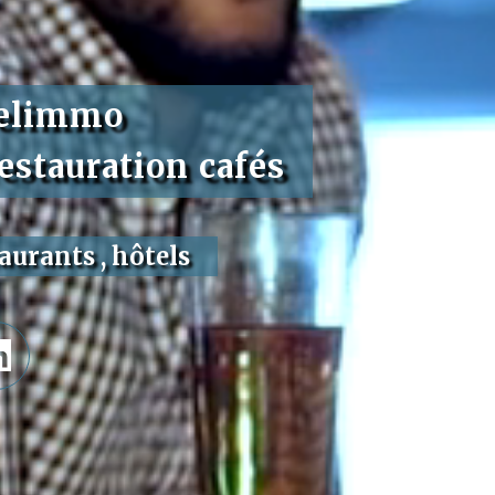
elimmo
restauration cafés
taurants , hôtels